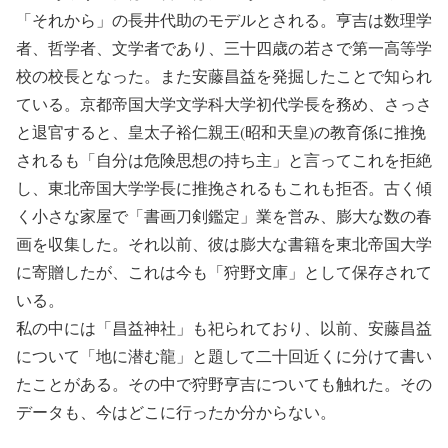
「それから」の長井代助のモデルとされる。亨吉は数理学
者、哲学者、文学者であり、三十四歳の若さで第一高等学
校の校長となった。また安藤昌益を発掘したことで知られ
ている。京都帝国大学文学科大学初代学長を務め、さっさ
と退官すると、皇太子裕仁親王(昭和天皇)の教育係に推挽
されるも「自分は危険思想の持ち主」と言ってこれを拒絶
し、東北帝国大学学長に推挽されるもこれも拒否。古く傾
く小さな家屋で「書画刀剣鑑定」業を営み、膨大な数の春
画を収集した。それ以前、彼は膨大な書籍を東北帝国大学
に寄贈したが、これは今も「狩野文庫」として保存されて
いる。
私の中には「昌益神社」も祀られており、以前、安藤昌益
について「地に潜む龍」と題して二十回近くに分けて書い
たことがある。その中で狩野亨吉についても触れた。その
データも、今はどこに行ったか分からない。