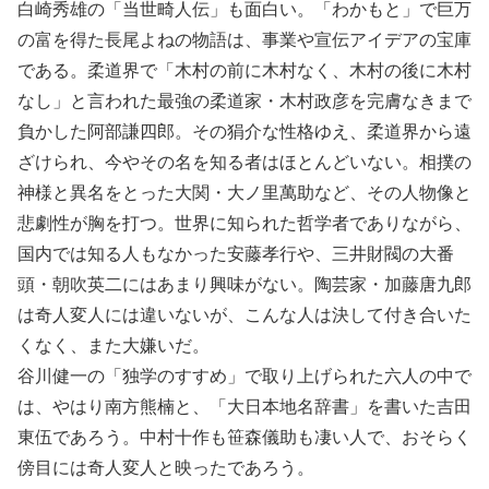
白崎秀雄の「当世畸人伝」も面白い。「わかもと」で巨万
の富を得た長尾よねの物語は、事業や宣伝アイデアの宝庫
である。柔道界で「木村の前に木村なく、木村の後に木村
なし」と言われた最強の柔道家・木村政彦を完膚なきまで
負かした阿部謙四郎。その狷介な性格ゆえ、柔道界から遠
ざけられ、今やその名を知る者はほとんどいない。相撲の
神様と異名をとった大関・大ノ里萬助など、その人物像と
悲劇性が胸を打つ。世界に知られた哲学者でありながら、
国内では知る人もなかった安藤孝行や、三井財閥の大番
頭・朝吹英二にはあまり興味がない。陶芸家・加藤唐九郎
は奇人変人には違いないが、こんな人は決して付き合いた
くなく、また大嫌いだ。
谷川健一の「独学のすすめ」で取り上げられた六人の中で
は、やはり南方熊楠と、「大日本地名辞書」を書いた吉田
東伍であろう。中村十作も笹森儀助も凄い人で、おそらく
傍目には奇人変人と映ったであろう。