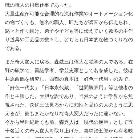
職の職人の根気仕事であった。
大量生産が可能な合理的な流れ作業やオートメーション化
の物づくりも、無名の職人、匠たちが師匠から伝えられ、
黙々と作り続け、弟子や子ども等に伝えていく数多の手作
り道具や工芸品の数々も、どちらも日本的な物づくりなの
である。
また奇人変人に戻る。森銑三は偉大な独学の人である。在
野の碩学で、書誌学者、学芸史家として名を成した。彼は
井原西鶴を研究し、西鶴の真本は「好色一代男」のみで、
「好色一代女」「日本永代蔵」「世間胸算用」等は他者の
作と主張した。大胆な説であり、当然のように学界から無
視された。森銑三は見るからに知性と品位の人のように思
えるが、彼もまたかなりな奇人変人だったに違いない。
今から半世紀近くも前、森秀人は「現代の逆臣」として五
十名近くの奇人変人を取り上げた。嘉納治五郎から有名映