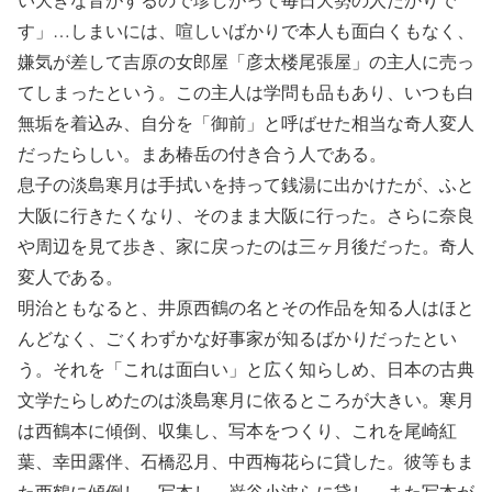
す」…しまいには、喧しいばかりで本人も面白くもなく、
嫌気が差して吉原の女郎屋「彦太楼尾張屋」の主人に売っ
てしまったという。この主人は学問も品もあり、いつも白
無垢を着込み、自分を「御前」と呼ばせた相当な奇人変人
だったらしい。まあ椿岳の付き合う人である。
息子の淡島寒月は手拭いを持って銭湯に出かけたが、ふと
大阪に行きたくなり、そのまま大阪に行った。さらに奈良
や周辺を見て歩き、家に戻ったのは三ヶ月後だった。奇人
変人である。
明治ともなると、井原西鶴の名とその作品を知る人はほと
んどなく、ごくわずかな好事家が知るばかりだったとい
う。それを「これは面白い」と広く知らしめ、日本の古典
文学たらしめたのは淡島寒月に依るところが大きい。寒月
は西鶴本に傾倒、収集し、写本をつくり、これを尾崎紅
葉、幸田露伴、石橋忍月、中西梅花らに貸した。彼等もま
た西鶴に傾倒し、写本し、巌谷小波らに貸し、また写本が