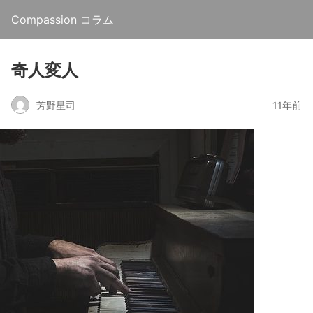
Compassion コラム
奇人変人
芳野星司
11年前