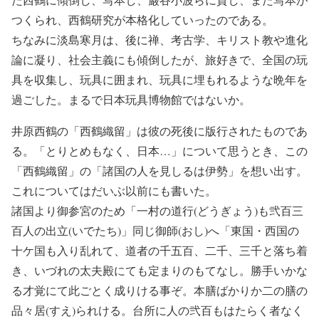
つくられ、西鶴研究が本格化していったのである。
ちなみに淡島寒月は、後に禅、考古学、キリスト教や進化
論に凝り、社会主義にも傾倒したが、旅好きで、全国の玩
具を収集し、玩具に囲まれ、玩具に埋もれるような晩年を
過ごした。まるで日本玩具博物館ではないか。
井原西鶴の「西鶴織留」は彼の死後に版行されたものであ
る。「とりとめもなく、日本…」について思うとき、この
「西鶴織留」の「諸国の人を見しるは伊勢」を想い出す。
これについてはだいぶ以前にも書いた。
諸国より御参宮のため「一村の道行(どうぎょう)も弐百三
百人の出立(いでたち)」同じ御師(おし)へ「東国・西国の
十ケ国も入り乱れて、道者の千五百、二千、三千と落ち着
き、いづれの太夫殿にても定まりのもてなし。勝手いかな
る才覚にて此ごとく成りける事ぞ。本膳ばかりか二の膳の
品々居(すえ)られける。台所に人の弐百もはたらく者なく