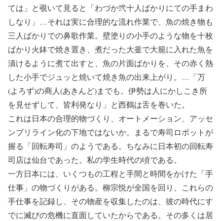
ては」と覗いて見ると「わづか弐十人ばかりにての手まわ
しなり」…それは実に合理的な流れ作業で、魚の焼き物も
三人ばかりでの鼻歌作業。壁塗りの小手のような物を十枚
ばかり火鉢で焼き置き、煮だった大釜で大籠に入れた魚を
漬けるように煮て出すと、魚の片面ばかりを、その赤く熱
した小手でジュッと焼いて焼き魚の出来上がり。…「万
(よろず)の商人(あきんど)までも。伊勢は人にかしこき所
を見せずして、皆利発なり」と西鶴は舌を巻いた。
これは日本の合理的物づくり、オートメーション、アッセ
ンブリライン化の下地ではないか。まるで寿司ロボットが
握る「回転寿司」のようである。ちなみに日本初の回転寿
司店は仙台であった。私の学生時代の頃である。
一方日本には、いくつもの工程と手間と時間をかけた「手
仕事」の物づくりがある。柳宗悦が全国を回り、これらの
手仕事を記録し、その物産を収集したのは、彼の時代にす
でに滅びの危機に直面していたからである。その多くは居