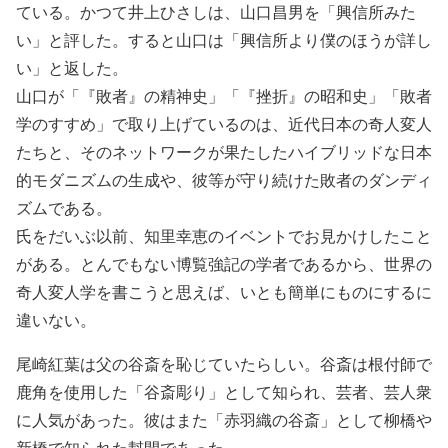
ている。かつて井上ひさしは、山口昌男を「興信所みた
い」と評した。すると山口は「興信所より僕のほうが詳し
い」と返した。
山口が「『敗者』の精神史」「『挫折』の昭和史」「敗者
学のすすめ」で取り上げているのは、近代日本の奇人変人
たちと、そのネットワークが果たしたハイブリッドな日本
的モダニズムの生成や、彼等が守り続けた敗者のダンディ
ズムである。
氏をだいぶ以前、知里幸恵のイベントでお見かけしたこと
がある。とんでもない博覧強記の学者であるから、世界の
奇人変人学を書こうと思えば、いとも簡単にものにするに
違いない。
尾崎紅葉は父の谷斎を恥じていたらしい。谷斎は根付師で
鹿角を使用した「谷斎彫り」として知られ、芸者、芸人衆
に人気があった。彼はまた「赤羽織の谷斎」として柳橋や
新橋で知られた幇間であった。