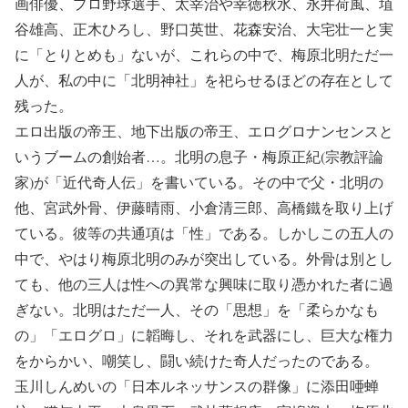
画俳優、プロ野球選手、太宰治や幸徳秋水、永井荷風、埴
谷雄高、正木ひろし、野口英世、花森安治、大宅壮一と実
に「とりとめも」ないが、これらの中で、梅原北明ただ一
人が、私の中に「北明神社」を祀らせるほどの存在として
残った。
エロ出版の帝王、地下出版の帝王、エログロナンセンスと
いうブームの創始者…。北明の息子・梅原正紀(宗教評論
家)が「近代奇人伝」を書いている。その中で父・北明の
他、宮武外骨、伊藤晴雨、小倉清三郎、高橋鐵を取り上げ
ている。彼等の共通項は「性」である。しかしこの五人の
中で、やはり梅原北明のみが突出している。外骨は別とし
ても、他の三人は性への異常な興味に取り憑かれた者に過
ぎない。北明はただ一人、その「思想」を「柔らかなも
の」「エログロ」に韜晦し、それを武器にし、巨大な権力
をからかい、嘲笑し、闘い続けた奇人だったのである。
玉川しんめいの「日本ルネッサンスの群像」に添田唖蝉