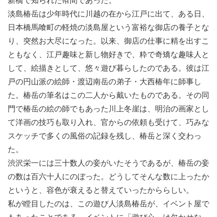
淡島椿岳は少年時代に川越の在から江戸に出て、ある日、
日本橋馬喰町の軽焼の淡島屋という富裕な御店の養子とな
り、突然お大尽になった。以来、御店の仕事に精を出すこ
ともなく、江戸趣味と新し物好きで、粋で奇矯な趣味人と
して、絵描きとして、悠々遊び暮らしたのである。彼は江
戸の円山派の絵師・渡辺南岳の弟子・大西椿年に師事し
た。椿岳の筆名はこの二人から戴いたものである。その同
門で椿岳の絵の師でもあった川上冬崖は、明治の画家とし
て洋画の技巧も取り入れ、官からの依頼も受けて、巧みな
スケッチで多くの風俗の記録を残し、椿岳と深く交わっ
た。
渋沢栄一には三十数人の妾がいたそうであるが、椿岳の妾
の数は百六十人にのぼった。どうしてそんな数に上ったか
というと、容色が衰えると替えていったかららしい。
私が瞠目したのは、この遊び人淡島椿岳が、イベント屋で
もあったことである。イベントに「遊び心」は欠かせな