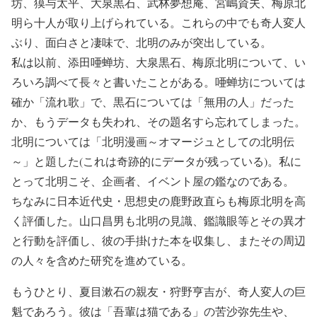
坊、獏与太平、大泉黒石、武林夢想庵、宮嶋資夫、梅原北
明ら十人が取り上げられている。これらの中でも奇人変人
ぶり、面白さと凄味で、北明のみが突出している。
私は以前、添田唖蝉坊、大泉黒石、梅原北明について、い
ろいろ調べて長々と書いたことがある。唖蝉坊については
確か「流れ歌」で、黒石については「無用の人」だった
か、もうデータも失われ、その題名すら忘れてしまった。
北明については「北明漫画～オマージュとしての北明伝
～」と題した(これは奇跡的にデータが残っている)。私に
とって北明こそ、企画者、イベント屋の鑑なのである。
ちなみに日本近代史・思想史の鹿野政直らも梅原北明を高
く評価した。山口昌男も北明の見識、鑑識眼等とその異才
と行動を評価し、彼の手掛けた本を収集し、またその周辺
の人々を含めた研究を進めている。
もうひとり、夏目漱石の親友・狩野亨吉が、奇人変人の巨
魁であろう。彼は「吾輩は猫である」の苦沙弥先生や、