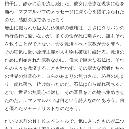
裕子は、静かに涙を流し続けた。彼女は悲惨な現状に心を
痛め、マフマルバフのメッセージに深く心を揺すぶられた
のだ。感動の涙であったろう。
岩山に掘られた巨大な仏像群の破壊は、まさにタリバンの
愚行蛮行に違いないが、多くの命が死に曝され、誰もそれ
を救うことができない。命を救済すべき宗教が命を奪う。
その狂気に近い原理主義が人も物も破壊し続ける。救済の
ために創始された宗教なのに、偉大で巨大な石仏は、それ
らの人々を救済することも叶わず、その膨大な死者たちへ
の世界の無関心と、自らのあまりの無力さに、恥辱のあま
り、崩れ落ち、砕け散ったのだ。石仏は自ら崩れ落ちるこ
とで、世界の無関心に対し、その耳目をこの地へ集めさせ
たのだ。…マフマルバフは何という詩人なのであろう。何
と優れたジャーナリストなのだろう。
だいぶ以前のＮＨＫスペシャルで、気に入ったものが二つ
ある。ひとつは「家族の肖像」というシリーズで、先ずウ