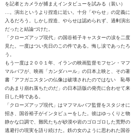
を記者とカメラが捕まえインタビューを試みる（装い）
…。演出というより捏造に近い。十分「やらせ」の定義に
入るだろう。しかし捏造、やらせは認められず、過剰演出
だったと結論づけた。
「クローズアップ現代」の国谷裕子キャスターの涙を二度
見た。一度はつい先日のこの件である。悔し涙であったろ
う。
もう一度は２００１年、イランの映画監督モフセン・マフ
マルバフが、映画「カンダハール」の日本上映と、その著
書「アフガニスタンの仏像は破壊されたのではない 恥辱
のあまり崩れ落ちたのだ」の日本語版の発売に合わせて来
日した時である。
「クローズアップ現代」はマフマルバフ監督をスタジオに
招き、国谷裕子がインタビューをした。彼はゆっくりと物
静かな口調で、難民たちが砂漠や岩のゴロゴロした荒野の
逃避行の現実を語り続けた。鉄の女のように思われた国谷