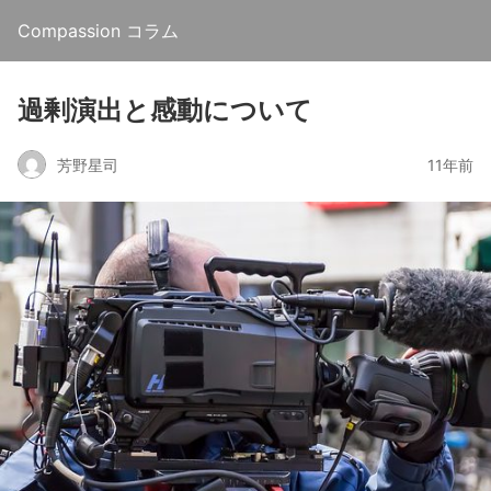
Compassion コラム
過剰演出と感動について
芳野星司
11年前