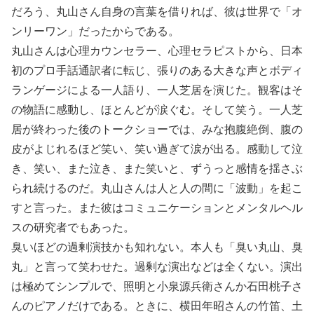
だろう、丸山さん自身の言葉を借りれば、彼は世界で「オ
ンリーワン」だったからである。
丸山さんは心理カウンセラー、心理セラピストから、日本
初のプロ手話通訳者に転じ、張りのある大きな声とボディ
ランゲージによる一人語り、一人芝居を演じた。観客はそ
の物語に感動し、ほとんどが涙ぐむ。そして笑う。一人芝
居が終わった後のトークショーでは、みな抱腹絶倒、腹の
皮がよじれるほど笑い、笑い過ぎて涙が出る。感動して泣
き、笑い、また泣き、また笑いと、ずうっと感情を揺さぶ
られ続けるのだ。丸山さんは人と人の間に「波動」を起こ
すと言った。また彼はコミュニケーションとメンタルヘル
スの研究者でもあった。
臭いほどの過剰演技かも知れない。本人も「臭い丸山、臭
丸」と言って笑わせた。過剰な演出などは全くない。演出
は極めてシンプルで、照明と小泉源兵衛さんか石田桃子さ
んのピアノだけである。ときに、横田年昭さんの竹笛、土