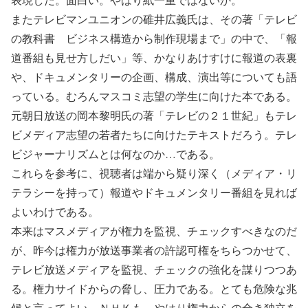
またテレビマンユニオンの碓井広義氏は、その著「テレビ
の教科書 ビジネス構造から制作現場まで」の中で、「報
道番組も見せ方しだい」等、かなりあけすけに報道の表裏
や、ドキュメンタリーの企画、構成、演出等についても語
っている。むろんマスコミ志望の学生に向けた本である。
元朝日放送の岡本黎明氏の著「テレビの２１世紀」もテレ
ビメディア志望の若者たちに向けたテキストだろう。テレ
ビジャーナリズムとは何なのか…である。
これらを参考に、視聴者は端から疑り深く（メディア・リ
テラシーを持って）報道やドキュメンタリー番組を見れば
よいわけである。
本来はマスメディアが権力を監視、チェックすべきなのだ
が、昨今は権力が放送事業者の許認可権をちらつかせて、
テレビ放送メディアを監視、チェックの強化を謀りつつあ
る。権力サイドからの脅し、圧力である。とても危険な兆
候と言ってよい。ＮＨＫも、やはり権力からの全き独立を