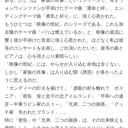
ォンウィンツァンが手掛けたテーマ曲「運命と絆」、エン
ディングテーマ曲「勇気と祈り」に、強く心惹かれた。
もうひとつは「映像の世紀」のシリーズである。これも加
古隆のテーマ曲「パリは燃えているか」と、映像の底流に
響く彼が手掛けた音楽に強く心惹かれた。ほどなく私は彼
等のコンサートを企画し、ご出演いただいた。彼等の曲と
ピアノは、心を揺さぶり素晴らしい。
「映像の世紀」には、やらせが入り込む余地は全くない。
しかし「家族の肖像」は入り込む隙（誘惑）が多かったよ
うに思えるのだ。
「ガンディーの灯火を揚げて」「虐殺の村を離れて ボス
ニア」「密告 母と息子の北アイルランド」「平和への遺
言～中東ラビン家の人々～」「兄弟、二つの旅路」「グッ
チ家 失われたブランド」…。
特に「密告」や「兄弟、二つの旅路」は、その出来映えも
素晴らしく、ドラマかと思えるばかりにスリリングで、お