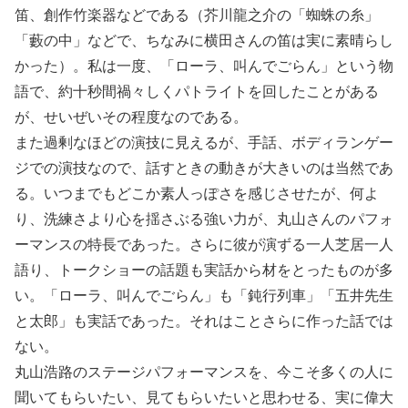
笛、創作竹楽器などである（芥川龍之介の「蜘蛛の糸」
「藪の中」などで、ちなみに横田さんの笛は実に素晴らし
かった）。私は一度、「ローラ、叫んでごらん」という物
語で、約十秒間禍々しくパトライトを回したことがある
が、せいぜいその程度なのである。
また過剰なほどの演技に見えるが、手話、ボディランゲー
ジでの演技なので、話すときの動きが大きいのは当然であ
る。いつまでもどこか素人っぽさを感じさせたが、何よ
り、洗練さより心を揺さぶる強い力が、丸山さんのパフォ
ーマンスの特長であった。さらに彼が演ずる一人芝居一人
語り、トークショーの話題も実話から材をとったものが多
い。「ローラ、叫んでごらん」も「鈍行列車」「五井先生
と太郎」も実話であった。それはことさらに作った話では
ない。
丸山浩路のステージパフォーマンスを、今こそ多くの人に
聞いてもらいたい、見てもらいたいと思わせる、実に偉大