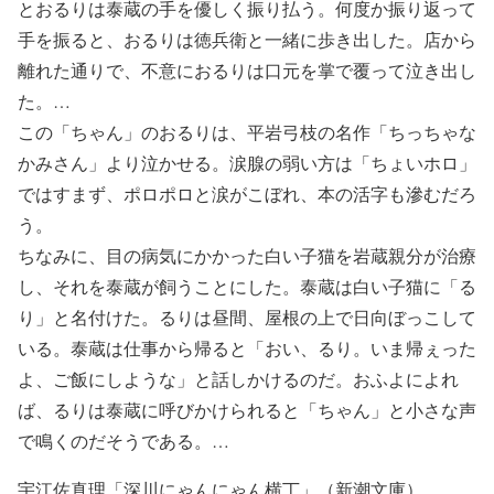
とおるりは泰蔵の手を優しく振り払う。何度か振り返って
手を振ると、おるりは徳兵衛と一緒に歩き出した。店から
離れた通りで、不意におるりは口元を掌で覆って泣き出し
た。…
この「ちゃん」のおるりは、平岩弓枝の名作「ちっちゃな
かみさん」より泣かせる。涙腺の弱い方は「ちょいホロ」
ではすまず、ポロポロと涙がこぼれ、本の活字も滲むだろ
う。
ちなみに、目の病気にかかった白い子猫を岩蔵親分が治療
し、それを泰蔵が飼うことにした。泰蔵は白い子猫に「る
り」と名付けた。るりは昼間、屋根の上で日向ぼっこして
いる。泰蔵は仕事から帰ると「おい、るり。いま帰ぇった
よ、ご飯にしような」と話しかけるのだ。おふよによれ
ば、るりは泰蔵に呼びかけられると「ちゃん」と小さな声
で鳴くのだそうである。…
宇江佐真理「深川にゃんにゃん横丁」（新潮文庫）