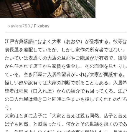
xaviera750
/ Pixabay
江戸古典落語にはよく大家（おおや）が登場する。彼等は
裏長屋を差配しているが、しかし家作の所有者ではない。
たいていは表通りの大店の旦那やご隠居が所有者で、彼等
から任されて店子から家賃を集金し、その面倒を見たりし
ている。空き部屋に入居希望者がいれば大家が面談する。
怪しい奴や訳有りは大家の判断で断ることもある。入居希
望者は桂庵（口入れ屋）からの紹介でも回ってくる。江戸
の口入れ屋は働き口と同時に住まいも捜してくれたのだろ
う。
大家はときに店子に「大家と言えば親も同然、店子と言え
ば子も同然」と威張ったり、何かとその世話を焼くのであ
る。住民どうしのくだらない揉め事を解決したり、長屋か