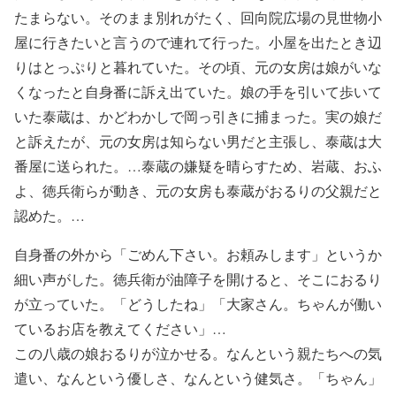
たまらない。そのまま別れがたく、回向院広場の見世物小
屋に行きたいと言うので連れて行った。小屋を出たとき辺
りはとっぷりと暮れていた。その頃、元の女房は娘がいな
くなったと自身番に訴え出ていた。娘の手を引いて歩いて
いた泰蔵は、かどわかしで岡っ引きに捕まった。実の娘だ
と訴えたが、元の女房は知らない男だと主張し、泰蔵は大
番屋に送られた。…泰蔵の嫌疑を晴らすため、岩蔵、おふ
よ、徳兵衛らが動き、元の女房も泰蔵がおるりの父親だと
認めた。…
自身番の外から「ごめん下さい。お頼みします」というか
細い声がした。徳兵衛が油障子を開けると、そこにおるり
が立っていた。「どうしたね」「大家さん。ちゃんが働い
ているお店を教えてください」…
この八歳の娘おるりが泣かせる。なんという親たちへの気
遣い、なんという優しさ、なんという健気さ。「ちゃん」