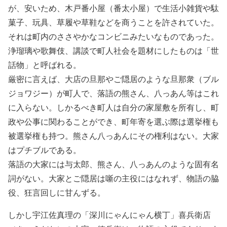
が、安いため、木戸番小屋（番太小屋）で生活小雑貨や駄
菓子、玩具、草履や草鞋などを商うことを許されていた。
それは町内のささやかなコンビニみたいなものであった。
浄瑠璃や歌舞伎、講談で町人社会を題材にしたものは「世
話物」と呼ばれる。
厳密に言えば、大店の旦那やご隠居のような旦那衆（ブル
ジョワジー）が町人で、落語の熊さん、八っあん等はこれ
に入らない。しかるべき町人は自分の家屋敷を所有し、町
政や公事に関わることができ、町年寄を選ぶ際は選挙権も
被選挙権も持つ。熊さん八っあんにその権利はない。大家
はプチブルである。
落語の大家には与太郎、熊さん、八っあんのような固有名
詞がない。大家とご隠居は噺の主役にはなれず、物語の脇
役、狂言回しに甘んずる。
しかし宇江佐真理の「深川にゃんにゃん横丁」喜兵衛店