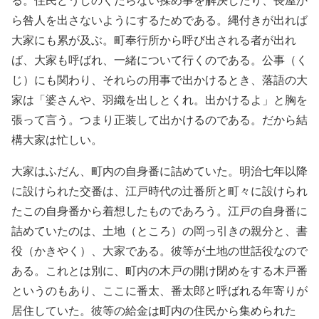
ら咎人を出さないようにするためである。縄付きが出れば
大家にも累が及ぶ。町奉行所から呼び出される者が出れ
ば、大家も呼ばれ、一緒について行くのである。公事（く
じ）にも関わり、それらの用事で出かけるとき、落語の大
家は「婆さんや、羽織を出しとくれ。出かけるよ」と胸を
張って言う。つまり正装して出かけるのである。だから結
構大家は忙しい。
大家はふだん、町内の自身番に詰めていた。明治七年以降
に設けられた交番は、江戸時代の辻番所と町々に設けられ
たこの自身番から着想したものであろう。江戸の自身番に
詰めていたのは、土地（ところ）の岡っ引きの親分と、書
役（かきやく）、大家である。彼等が土地の世話役なので
ある。これとは別に、町内の木戸の開け閉めをする木戸番
というのもあり、ここに番太、番太郎と呼ばれる年寄りが
居住していた。彼等の給金は町内の住民から集められた