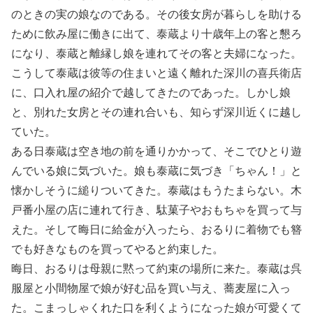
のときの実の娘なのである。その後女房が暮らしを助ける
ために飲み屋に働きに出て、泰蔵より十歳年上の客と懇ろ
になり、泰蔵と離縁し娘を連れてその客と夫婦になった。
こうして泰蔵は彼等の住まいと遠く離れた深川の喜兵衛店
に、口入れ屋の紹介で越してきたのであった。しかし娘
と、別れた女房とその連れ合いも、知らず深川近くに越し
ていた。
ある日泰蔵は空き地の前を通りかかって、そこでひとり遊
んでいる娘に気づいた。娘も泰蔵に気づき「ちゃん！」と
懐かしそうに縋りついてきた。泰蔵はもうたまらない。木
戸番小屋の店に連れて行き、駄菓子やおもちゃを買って与
えた。そして晦日に給金が入ったら、おるりに着物でも簪
でも好きなものを買ってやると約束した。
晦日、おるりは母親に黙って約束の場所に来た。泰蔵は呉
服屋と小間物屋で娘が好む品を買い与え、蕎麦屋に入っ
た。こまっしゃくれた口を利くようになった娘が可愛くて