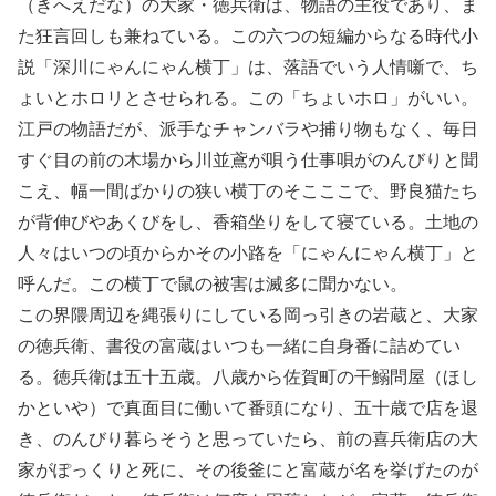
（きへえだな）の大家・徳兵衛は、物語の主役であり、ま
た狂言回しも兼ねている。この六つの短編からなる時代小
説「深川にゃんにゃん横丁」は、落語でいう人情噺で、ち
ょいとホロリとさせられる。この「ちょいホロ」がいい。
江戸の物語だが、派手なチャンバラや捕り物もなく、毎日
すぐ目の前の木場から川並鳶が唄う仕事唄がのんびりと聞
こえ、幅一間ばかりの狭い横丁のそこここで、野良猫たち
が背伸びやあくびをし、香箱坐りをして寝ている。土地の
人々はいつの頃からかその小路を「にゃんにゃん横丁」と
呼んだ。この横丁で鼠の被害は滅多に聞かない。
この界隈周辺を縄張りにしている岡っ引きの岩蔵と、大家
の徳兵衛、書役の富蔵はいつも一緒に自身番に詰めてい
る。徳兵衛は五十五歳。八歳から佐賀町の干鰯問屋（ほし
かといや）で真面目に働いて番頭になり、五十歳で店を退
き、のんびり暮らそうと思っていたら、前の喜兵衛店の大
家がぽっくりと死に、その後釜にと富蔵が名を挙げたのが