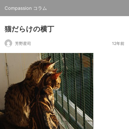
Compassion コラム
猫だらけの横丁
芳野星司
12年前