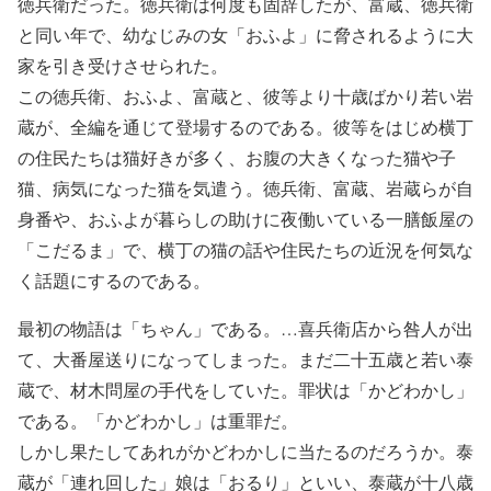
徳兵衛だった。徳兵衛は何度も固辞したが、富蔵、徳兵衛
と同い年で、幼なじみの女「おふよ」に脅されるように大
家を引き受けさせられた。
この徳兵衛、おふよ、富蔵と、彼等より十歳ばかり若い岩
蔵が、全編を通じて登場するのである。彼等をはじめ横丁
の住民たちは猫好きが多く、お腹の大きくなった猫や子
猫、病気になった猫を気遣う。徳兵衛、富蔵、岩蔵らが自
身番や、おふよが暮らしの助けに夜働いている一膳飯屋の
「こだるま」で、横丁の猫の話や住民たちの近況を何気な
く話題にするのである。
最初の物語は「ちゃん」である。…喜兵衛店から咎人が出
て、大番屋送りになってしまった。まだ二十五歳と若い泰
蔵で、材木問屋の手代をしていた。罪状は「かどわかし」
である。「かどわかし」は重罪だ。
しかし果たしてあれがかどわかしに当たるのだろうか。泰
蔵が「連れ回した」娘は「おるり」といい、泰蔵が十八歳