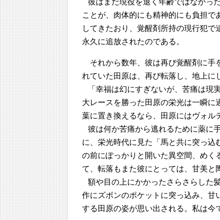
彼はまだ現役を退く年齢ではなかっ
ことが、肉体的にも精神的にも負担で
してきたおり、覚醒剤所持の現行犯で
永久に追放されたのである。
それから数年、彼は再び覚醒剤に手
れていた田原は、再び転落し、地上に
「幸福は幻にすぎないが、苦痛は現
大レースを勝った田原の栄光は一瞬に
葉に置き換えるなら、田原にはヴォル
彼は何か苦痛から逃れるために薬に
に、栄光時代に見た「馬と共に突っ込
の前にぽっかりと開いた異空間、めく
て、転落もまた彼にとっては、甘美と
額や目の上にかかったさらさらした
作にズボンのポケットに突っ込み、甘
する田原の姿が思い出される。私は今