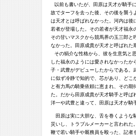
以前も書いたが、田原は天才が騎手
故でターフを去った後、その後を襲う
は天才とは呼ばれなかった。河内は後
若者が登場した。その若者が天才福永
その甘いマスクから競馬界の玉三郎と
なかった。田原成貴が天才と呼ばれた
その狷介な性格から、彼を生意気と
した福永のようには愛されなかったか
子・武豊がデビューしたからである。
に似ず冷静で知的で、芯があり、どこ
と有力馬の騎乗依頼に恵まれ、その期
た。だから田原成貴が天才騎手と呼ば
洋一や武豊と違って、田原は天才が騎
田原は実に大胆な、舌を巻くような
災いし、トラブルメーカーと言われた
鞭で若い騎手や厩務員を殴った、記者