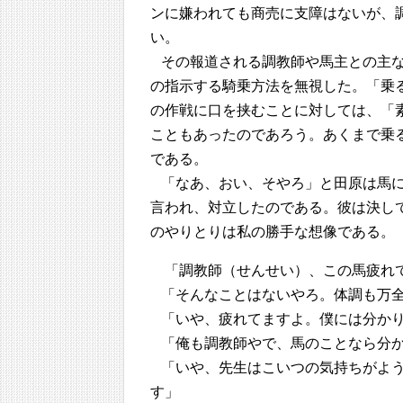
ンに嫌われても商売に支障はないが、
い。
その報道される調教師や馬主との主
の指示する騎乗方法を無視した。「乗
の作戦に口を挟むことに対しては、「
こともあったのであろう。あくまで乗
である。
「なあ、おい、そやろ」と田原は馬
言われ、対立したのである。彼は決し
のやりとりは私の勝手な想像である。
「調教師（せんせい）、この馬疲れ
「そんなことはないやろ。体調も万
「いや、疲れてますよ。僕には分か
「俺も調教師やで、馬のことなら分
「いや、先生はこいつの気持ちがよ
す」