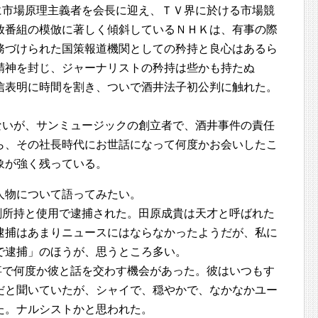
に市場原理主義者を会長に迎え、ＴＶ界に於ける市場競
放番組の模倣に著しく傾斜しているＮＨＫは、有事の際
務づけられた国策報道機関としての矜持と良心はあるら
精神を封じ、ジャーナリストの矜持は些かも持たぬ
信表明に時間を割き、ついで酒井法子初公判に触れた。
ないが、サンミュージックの創立者で、酒井事件の責任
ら、その社長時代にお世話になって何度かお会いしたこ
象が強く残っている。
人物について語ってみたい。
剤所持と使用で逮捕された。田原成貴は天才と呼ばれた
逮捕はあまりニュースにはならなかったようだが、私に
で逮捕」のほうが、思うところ多い。
事で何度か彼と話を交わす機会があった。彼はいつもす
だと聞いていたが、シャイで、穏やかで、なかなかユー
た。ナルシストかと思われた。