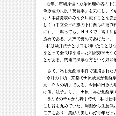
近年、市場原理・競争原理の名の下
争原理の尺度「視聴率」を気にし、民
は大本営発表のみをタレ流すことを義
しく（中立公平の旗の下に自らの批判
に）、「腐っても」ＮＨＫで、鳩山所
流石である。大声で誉めてあげたい。
私は酒井法子とは口を利いたことは
をとって会長職を退いた相沢秀禎氏な
とがある。闊達で温厚な方という好印
さて、私も覚醒剤事件で逮捕された
今月の中頃、京都で田原成貴が覚醒
元ＪＲＡの騎手である。今回の田原の
は酒井法子より、「田原、再び覚醒剤
彼のその華やかな騎手時代、私は仕
こし背を丸めていた。周囲から生意気
モアもあり、笑顔の美しい好青年だっ