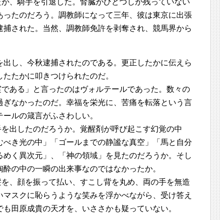
たが、騎手を引退した。腎臓がひとつしか残っていない
あったのだろう。調教師になって三年、彼は東京に出張
逮捕された。当然、調教師免許を剥奪され、競馬界から
を出し、今秋逮捕されたのである。更正したかに伝えら
したたかに叩きつけられたのだ。
実である」と言ったのはヴォルテールであった。数々の
過ぎなかったのだ。幸福を栄光に、苦痛を転落という言
テールの箴言がふさわしい。
手を出したのだろうか。覚醒剤が呼び起こす幻覚の中
むべき光の中」「ゴールまでの静謐な真空」「馬と自分
るめく異次元」、「神の領域」を見たのだろうか。そし
陶酔の中の一瞬の出来事なのではなかったか。
髪を、顔を振って払い、すこし背を丸め、両の手を無造
いマスクに恥らうような笑みを浮かべながら、受け答え
でも田原成貴の天才を、いささかも疑っていない。