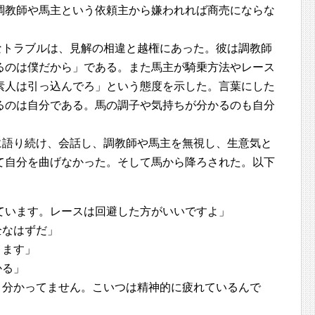
調教師や馬主という依頼主から嫌われれば商売にならな
なトラブルは、見解の相違と越権にあった。彼は調教師
るのは僕だから」である。また馬主が騎乗方法やレース
素人は引っ込んでろ」という態度を示した。言葉にした
るのは自分である。馬の調子や気持ちが分かるのも自分
に語り続け、会話し、調教師や馬主を無視し、生意気と
て自分を曲げなかった。そして馬から降ろされた。以下
ています。レースは回避した方がいいですよ」
全なはずだ」
ります」
かる」
う分かってません。こいつは精神的に疲れているんで