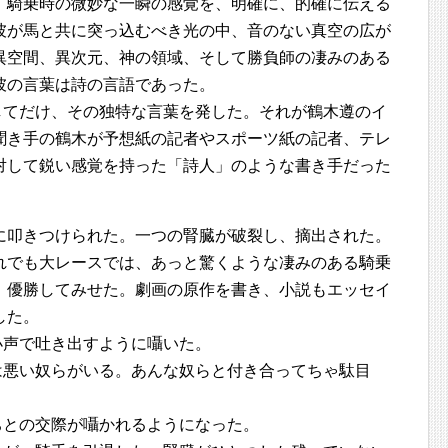
、騎乗時の微妙な一瞬の感覚を、明確に、的確に伝える
彼が馬と共に突っ込むべき光の中、音のない真空の広が
異空間、異次元、神の領域、そして勝負師の凄みのある
彼の言葉は詩の言語であった。
してだけ、その独特な言葉を発した。それが鶴木遵のイ
聞き手の鶴木が予想紙の記者やスポーツ紙の記者、テレ
対して鋭い感覚を持った「詩人」のような書き手だった
に叩きつけられた。一つの腎臓が破裂し、摘出された。
れでも大レースでは、あっと驚くような凄みのある騎乗
、優勝してみせた。劇画の原作を書き、小説もエッセイ
した。
小声で吐き出すように囁いた。
は悪い奴らがいる。あんな奴らと付き合ってちゃ駄目
ちとの交際が囁かれるようになった。