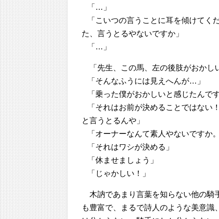
「…」
「こいつの言うことに耳を傾けてく
た、言うとるやないですか」
「…」
「先生、この馬、左の後肢がおかし
「そんなふうには見えへんが…」
「乗った僕がおかしいと感じたんで
「それはお前が決めることではない
と言うとるんや」
「オーナーなんて素人やないですか
「それはワシが決める」
「休ませましょう」
「じゃかしい！」
木訥であまり言葉を知らない他の騎
も豊富で、まるで詩人のような美意識