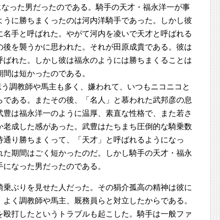
になった男だったのである。騎手の天才・福永洋一が事
ように勝ちまくったのは河内洋騎手であった。しかし彼
に名手と呼ばれた。やがて河内を凌いで天才と呼ばれる
の後を襲うかに思われた。それが田原成貴である。彼は
呼ばれた。しかし彼は福永のようには勝ちまくることは
期間は短かったのである。
思う調教師や馬主も多く、嫌われて、いつもニコニコと
らである。またその後、「名人」と慕われた武邦彦の息
武豊は福永洋一のように温厚、素直な性格で、また若さ
か老成した感があった。武豊はたちまち圧倒的な騎乗数
待通り勝ちまくって、「天才」と呼ばれるようになっ
れた期間はごく短かったのだ。しかし騎手の天才・福永
手になった男だったのである。
騎乗ぶりを見せた人だった。その狷介孤高の精神は彼に
。よく調教師や馬主、厩務員らと対立したからである。
を殴打したというトラブルも起こした。騎手は一般ファ