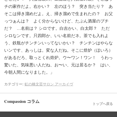
チの家作だよ。右かい？ 左のほう？ 突き当たり？ あ
そこは掃き溜めだよ。え、掃き溜めで生まれたの？ お父
っつぁんは？ よく分からないけど、たぶん酒屋のブチ
だ？ …名前は？ シロです。白吉かい、白太郎？ ただ
シロなンです。只四郎か、いい名前だネ。茶でも入れよ
う、鉄瓶がチンチンいってないかい？ チンチンはやらな
いンです、あっしは。変な人だね。そこに焙炉（ほいろ）
があるだろ、取っとくれ焙炉。ウ〜ワン！ワン！ うわっ
驚いた、気味悪い人だね、お〜い、元は居るか？ はい、
今朝人間になりました。」
カテゴリー:
虹の橋文芸サロン アーカイヴ
Compassion コラム
トップへ戻る