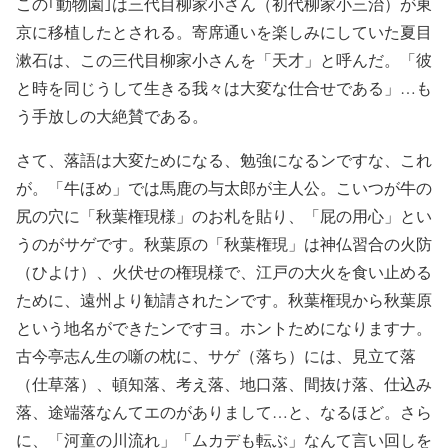
この｢動物園｣は三代目柳家小さん（初代柳家小三治）が東
京に移植したとされる。寄席通いを楽しみにしていた夏目
漱石は、この三代目柳家小さんを「天才」と呼んだ。「彼
と時を同じうして生きる我々は大変な仕合せである」…も
う手放しの大絶賛である。
さて、落語は大変ためになる、勉強になるンですな、これ
が。「牛ほめ」では馬鹿の与太郎が主人公。こいつが牛の
尻の穴に「秋葉権現様」のお札を貼り、「屁の用心」とい
うのがサゲです。秋葉原の「秋葉権現」は神仏習合の火防
（ひよけ）、火伏せの権現様で、江戸の大火を食い止める
ために、遠州より勧請されたンです。秋葉権現から秋葉原
という地名ができたンですヨ。ホントためになりますナ。
古今亭志ん生の噺の枕に、サゲ（落ち）には、見立て落
（仕草落）、頓知落、考え落、地口落、間抜け落、仕込み
落、途端落なんてエのがありまして…と、なるほど。さら
に、「河童の川流れ」「ムカデも転ぶ」なんて言い回しを