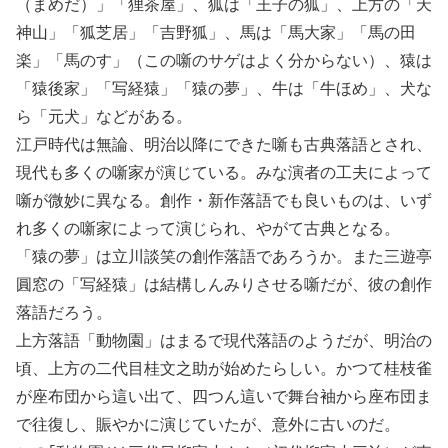
（まめだ）」「狸茶屋」、狐は「王子の狐」、上方の「天
神山」「狐芝居」「吉野狐」、馬は「馬大家」「馬の田
楽」「馬のす」（この噺のサゲはよく分からない）、猿は
「猿後家」「写経猿」「猿の夢」、牛は「牛ほめ」、犬な
ら「元犬」などがある。
江戸時代は無論、明治以降にできた噺も古典落語とされ、
現代も多くの噺家が演じている。みな演者の工夫によって
噺が微妙に異なる。創作・新作落語でも良いものは、いず
れ多くの噺家によって演じられ、やがて古典となる。
「猿の夢」は立川談笑の創作落語であろうか。また三遊亭
圓窓の「写経猿」は結構しんみりさせる噺だが、彼の創作
落語だろう。
上方落語「動物園」はまるで現代落語のようだが、明治の
頃、上方の二代目桂文之助が始めたらしい。かつて桂枝雀
が座布団から這い出て、四つん這いで舞台袖から座布団ま
で往復し、賑やかに演じていたが、意外に古いのだ。