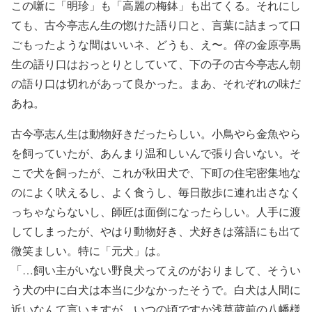
この噺に「明珍」も「高麗の梅鉢」も出てくる。それにし
ても、古今亭志ん生の惚けた語り口と、言葉に詰まって口
ごもったような間はいいネ、どうも、え〜。倅の金原亭馬
生の語り口はおっとりとしていて、下の子の古今亭志ん朝
の語り口は切れがあって良かった。まあ、それぞれの味だ
あね。
古今亭志ん生は動物好きだったらしい。小鳥やら金魚やら
を飼っていたが、あんまり温和しいんで張り合いない。そ
こで犬を飼ったが、これが秋田犬で、下町の住宅密集地な
のによく吠えるし、よく食うし、毎日散歩に連れ出さなく
っちゃならないし、師匠は面倒になったらしい。人手に渡
してしまったが、やはり動物好き、犬好きは落語にも出て
微笑ましい。特に「元犬」は。
「…飼い主がいない野良犬ってえのがおりまして、そうい
う犬の中に白犬は本当に少なかったそうで。白犬は人間に
近いなんて言いますが、いつの頃ですか浅草蔵前の八幡様