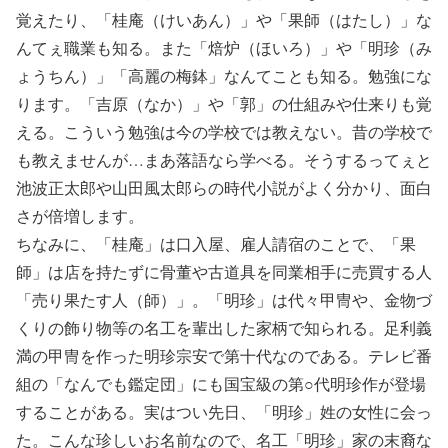
覚えたり、「桂庵（けいあん）」や「果師（はたし）」な
んてぇ職業も知る。また「焙炉（ほいろ）」や「明珍（み
ょうちん）」「高麗の梅鉢」なんてことも知る。勉強にな
ります。「吉原（なか）」や「郭」の仕組みや仕来りも覚
える。こういう勉強は今の学校では教えない。昔の学校で
も教えませんが…まあ落語なら学べる。そうするってぇと
池波正太郎や山田風太郎らの時代小説がよく分かり、面白
さが倍増します。
ちなみに、「桂庵」は口入屋、雇人請宿のことで、「果
師」は店を持たずに骨董や古道具を同業相手に売買する人
「売り果たす人（師）」。「明珍」は代々甲冑や、金物づ
くりの飾り物等の名工を輩出した家柄で知られる。足利義
満の甲冑を作った明珍宗安で第十代なのである。テレビ番
組の「なんでも鑑定団」にも国宝級の第○代明珍作が登場
することがある。実はつい先日、「明珍」姓の女性に会っ
た。こんな珍しいお名前なので、名工「明珍」家の末裔な