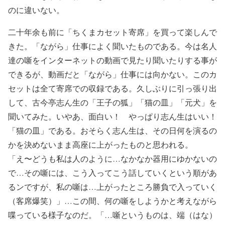
のに違いない。
二十年余も前に「ちくまカセット寄席」を買って楽しんで
きた。「ながら」仕事によく聞いたものである。今は名人
達の噺をインターネットの動画で見たり聞いたりする事が
できるが、動画だと「ながら」仕事には向かない。このカ
セットは全て寄席での収録である。久しぶりに引っ張り出
して、古今亭志ん生の「王子の狐」「猫の皿」「元犬」を
聞いてみた。いやあ、面白い！ やっぱり志ん生はいい！
「猫の皿」である。おそらく志ん生は、その日何を演るの
かを決めないまま高座に上がったものと思われる。
「え〜どうも私は人のように…なかなか器用にゆかないの
で…その噺には、こう入ってこう話していくという順があ
るンですが、私の噺は…上がったところ勝負で入っていく
（客席爆笑）」…この間、何の噺をしようかと考えながら
喋っている様子なのだ。「…噺というものは、端（はな）