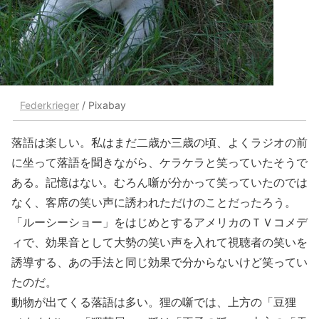
Federkrieger
/ Pixabay
落語は楽しい。私はまだ二歳か三歳の頃、よくラジオの前
に坐って落語を聞きながら、ケラケラと笑っていたそうで
ある。記憶はない。むろん噺が分かって笑っていたのでは
なく、客席の笑い声に誘われただけのことだったろう。
「ルーシーショー」をはじめとするアメリカのＴＶコメデ
ィで、効果音として大勢の笑い声を入れて視聴者の笑いを
誘導する、あの手法と同じ効果で分からないけど笑ってい
たのだ。
動物が出てくる落語は多い。狸の噺では、上方の「豆狸