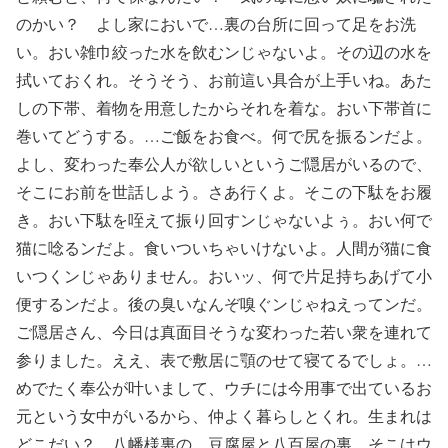
のかい？ よし家においで…裏の台所に回って足をお洗
い。おい雑巾絞った水を飲むンじゃないよ。その辺の水を
拭いておくれ。そうそう、お前這い具合が上手いね。あた
しの下帯、着物を用意したからそれを着な。おい下帯首に
巻いてどうする。…ご飯をお食べ。何で尻を振るンだよ。
よし、変わった奉公人が欲しいというご隠居がいるので、
そこにお前を世話しよう。さあ行くよ。そこの下駄をお履
き。おい下駄を咥えて振り回すンじゃないよぅ。おい何で
猫に唸るンだよ。食いついちゃいけないよ。人間が猫に食
いつくンじゃありません。おいッ、何で片足持ちあげて小
便するンだよ。後の臭いなんぞ嗅ぐンじゃねえってンだ。
ご隠居さん、今日は真面目そうな変わった若い衆を連れて
参りました。ええ、表で敷居に顎のせて寝てるでしょ。…
めでたく奉公が叶いまして、ウチには今用事で出ているお
元という女中がいるから、仲よく暮らしとくれ。生まれは
どこだい？ 八幡様裏の、豆腐屋と八百屋の裏。そこはウ