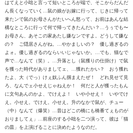
はてえと小咄と言って短いところが端で、そこからだんだ
ん長くなっていく…鼠の娘がお嫁に行って、じきに帰って
来たンで鼠のお母さんがたいへん怒って、お前はあんな結
構なところに行って何で帰ってきたんだい？…うぅでも〜
お母さん、あそこの家あたし嫌なンですよ。どうして嫌な
の？ ご隠居さんがね。…やかましいの？ 優し過ぎるの
よォ。優し過ぎるのならいいじゃないか。…でも、猫なで
声で…なんて（笑）。…升落とし（鼠獲りの仕掛け）で鼠
を獲った時代がありましてェ、…獲れたかい？ おう獲れ
たよ、大（でっ）けぇ奴ふん掴まえたぜ！ どれ見せて見
ろ、なんでェ小せえじゃねえか！ 何だと人が獲ったもん
に文句あんのかよ、でけえよ！ いや小せえ！ いやでけ
え。小せえ。でけえ。小せえ。升のなかで鼠が、チュー
（中）なんて（爆笑）…昔はどこの橋にも橋番てぇものが
おりましてぇ」…前座のする小咄を二つ演って、彼は「猫
の皿」を上演げることに決めたようなのだ。