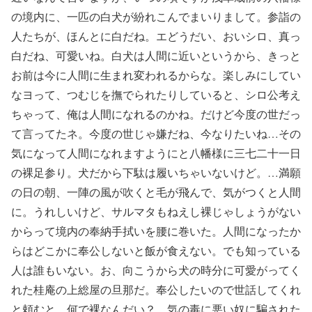
の境内に、一匹の白犬が紛れこんでまいりまして。参詣の
人たちが、ほんとに白だね。エどうだい、おいシロ、真っ
白だね、可愛いね。白犬は人間に近いというから、きっと
お前は今に人間に生まれ変われるからな。楽しみにしてい
なヨって、つむじを撫でられたりしていると、シロ公考え
ちゃって、俺は人間になれるのかね。だけど今度の世だっ
て言ってたネ。今度の世じゃ嫌だね、今なりたいね…その
気になって人間になれますようにと八幡様に三七二十一日
の裸足参り。犬だから下駄は履いちゃいないけど。…満願
の日の朝、一陣の風が吹くと毛が飛んで、気がつくと人間
に。うれしいけど、サルマタもねえし裸じゃしょうがない
からって境内の奉納手拭いを腰に巻いた。人間になったか
らはどこかに奉公しないと飯が食えない。でも知っている
人は誰もいない。お、向こうから犬の時分に可愛がってく
れた桂庵の上総屋の旦那だ。奉公したいので世話してくれ
と頼むと、何で裸なんだい？ 気の毒に悪い奴に騙された